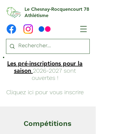
Le Chesnay-Rocquencourt 78
Athlétisme
Les pré-inscriptions pour la
saison
2026-2027
sont
ouvertes !
Cliquez ici pour vous inscrire
Compétitions