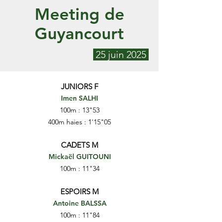
Meeting de
Guyancourt
25 juin 2025
JUNIORS F
Imen SALHI
100m : 13"53
400m haies : 1'15"05
CADETS M
Mickaël GUITOUNI
100m : 11"34
ESPOIRS M
Antoine BALSSA
100m : 11"84