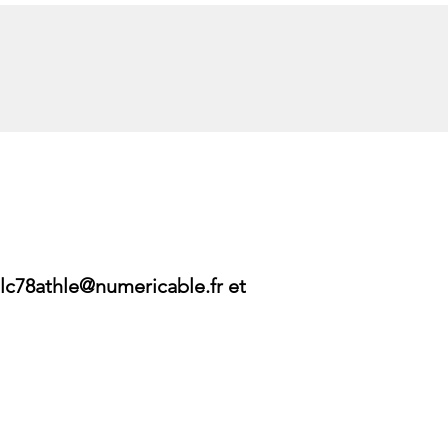
lc78athle@numericable.fr
​
et