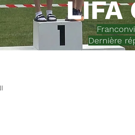
LIFA
Franconvil
Dernière ré
I