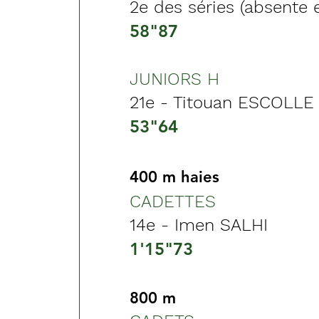
2e des séries (absente 
58"87
JUNIORS H
21e - Titouan ESCOLLE
53"64
400 m haies
CADETTES
14e - Imen SALHI
1'15"73
800 m