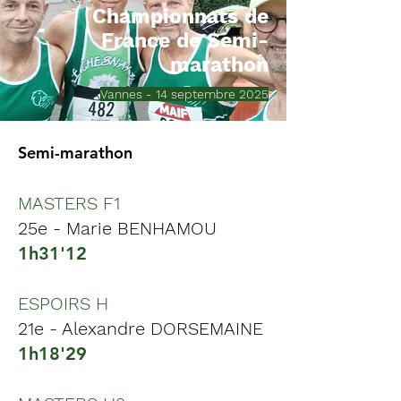
Championnats de
France de Semi-
marathon
Vannes - 14 septembre 2025
Semi-marathon
MASTERS F1
25e - Marie BENHAMOU
1h31'12
ESPOIRS H
21e - Alexandre DORSEMAINE
1h18'29