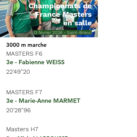
Championnats de
France Masters
en salle
13 février 2026 - Saint-Brieuc
3000
m marche
MASTERS F6
3e - Fabienne WEISS
22'49"20
MASTERS F7
3e - Marie-Anne MARMET
20'28"96
Masters H7